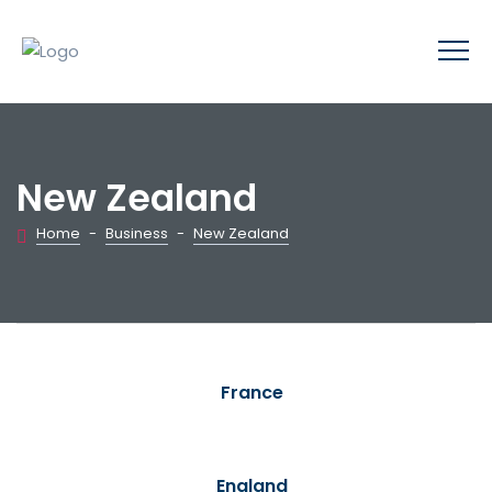
New Zealand
Home
-
Business
-
New Zealand
France
England